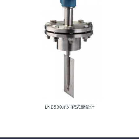
LNB500系列靶式流量计