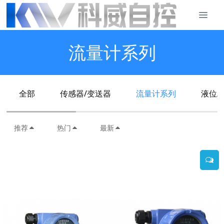
流量计系列
全部
传感器/变送器
流量计系列
液位/
推荐
热门
最新