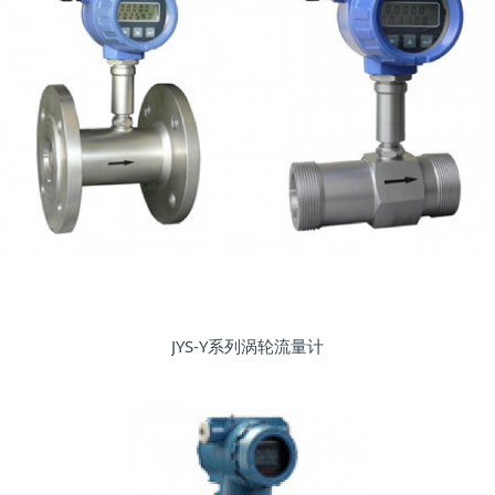
JYS-Y系列涡轮流量计