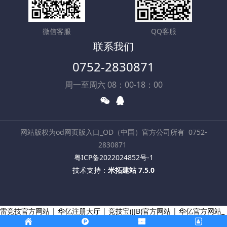
微信客服
QQ客服
联系我们
0752-2830871
周一至周六 08：00-18：00
网站版权为od网页版入口_OD（中国）官方公司所有
0752-
2830871
粤ICP备2022024852号-1
技术支持：
米拓建站 7.5.0
雷竞技官方网站
|
华亿注册大厅
|
竞技宝(JJB)官方网站
|
华亿官方网站_
华亿集团有限公司
|
华亿体育
|
竞技宝·(JJB)官网
|
万博
|
leyu.乐鱼(集