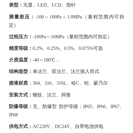
表型：
无显、
LED、LCD、指针
测量差压
：
-
100～100
Pa
～
1.0
MPa（量程范围内可
协
定
）
过程压力：
-
100
Pa
～
10
MPa（量程范围内可
协定
）
精度等级：
0.2%、0.25%、0.5%、0.075%可选
介质温度：
-40～180℃，
结构造型：
单法兰、双法兰、法兰插入筒式
接液材质
：
304、316、316L、哈C、钽、蒙乃尔
安装方式：
螺纹、
法兰、
焊接
防爆等级：
无、防爆型 防护等级：IP65、IP66、IP67、
IP68
供电方式：
AC220V、DC24V、自带电池供电