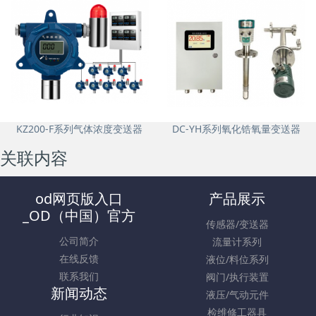
FK8-WK系列叶片泵
DX-5KL系列齿轮泵
KZ200-F系列气体浓度变送器
DC-YH系列氧化锆氧量变送器
关联内容
od网页版入口
产品展示
_OD（中国）官方
传感器/变送器
公司简介
流量计系列
在线反馈
液位/料位系列
联系我们
阀门/执行装置
新闻动态
液压/气动元件
检维修工器具