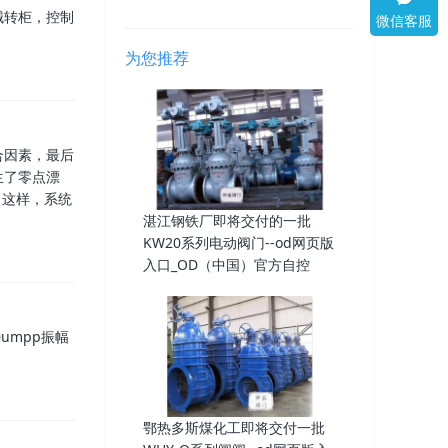
械转柜，控制
微信客服
为您推荐
合因素，最后
生了零点漂
，这样，系统
湛江钢铁厂即将交付的一批
KW20系列电动阀门--od网页版
入口_OD（中国）官方自控
umpp振幅
鄂热多斯煤化工即将交付一批