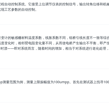
过程自动控制系统。它接受上位调节仪表的控制信号，输出转角位移和机
实现工艺参数的自动控制。
应变计的敏感栅材料温度系数，线胀系数不同，组桥引线长度不一致等综
温度变化时，相邻臂电阻变化量不同，从而使电桥产生输出不平衡，即产
器，时漂——即对系统而言，随着时间的增加，相当于对系统进行老化处理
p测量范围为例，测量上限振幅值为100umpp。首先在测试器上找寻100