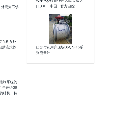
WHY-Q系列闸阀--od网页版入
口_OD（中国）官方自控
，外壳为不锈
装在机泵外
电涡流式趋
已交付到用户现场DSQN-16系
列流量计
机控制系统的
1年开始GE
阀的结构、特