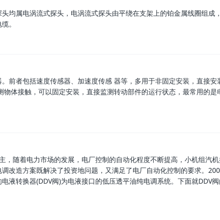
探头均属电涡流式探头，电涡流式探头由平绕在支架上的铂金属线圈组成
电缆。
。前者包括速度传感器、加速度传感 器等，多用于非固定安装，直接安
测物体接触，可以固定安装，直接监测转动部件的运行状态，最常用的是
调为主，随着电力市场的发展，电厂控制的自动化程度不断提高，小机组汽
调改造方案既解决了投资地问题，又满足了电厂自动化控制的要求。200
液转换器(DDV阀)为电液接口的低压透平油纯电调系统。下面就DDV